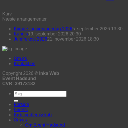
Kurv
Næste arrangementer
Kvinde- og venindedag 2026
5. september 2026 13:30
Kandis
19. september 2026 20:30
Julefrokost 2026
21. november 2026 18:30
Om os
Kontakt os
Copyright 2026 ©
Inka Web
Event Hadsund
CVR: 39173182
Søg
efter:
Forside
Events
Køb medlemsskab
Om os
Om Event Hadsund