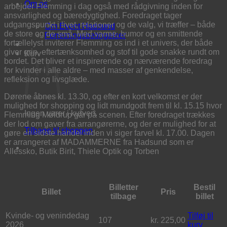
Om os
arbejder Flemming i dag også med rådgivning inden for
ansvarlighed og bæredygtighed. Foredraget tager
udgangspunkt i livet, relationer og de valg, vi træffer – både
Om Event Hadsund
de store og de små. Med varme, humor og en smittende
Forretningsbetingelser
fortællelyst inviterer Flemming os ind i et univers, der både
giver grin, eftertænksomhed og stof til gode snakke rundt om
Kurv
bordet. Det bliver et inspirerende og nærværende foredrag
for kvinder i alle aldre – med masser af genkendelse,
refleksion og livsglæde.
Dørene åbnes kl. 13.30, og efter en kort velkomst er der
mulighed for shopping og lidt mundgodt frem til kl. 15.15 hvor
Ingen varer i kurven.
Flemming Møldrup går på scenen. Efter foredraget trækkes
der lod om gaver fra arrangørerne, og der er mulighed for at
Tilbage til shoppen
gøre en sidste handel inden vi siger farvel kl. 17.00. Dagen
er arrangeret af MADAMMERNE fra Hadsund som er
Allessko, Butik Birit, Thiele Optik og Torben
Billetter
Bestil
Billet
Pris
tilbage
billet
Kvinde- og venindedag
Tilføj til
107
kr.
225,00
2026
kurv