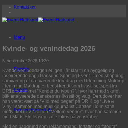
Fortsæt
Kontakt os
til
indhold
Menu
Kvinde- og venindedag 2026
5. september 2026 13:30
Forside
Kvinde-venindedagen er igen i år klar til en hyggelig og
inspirerende dag i Hadsund Sport og Event – med shopping,
samvær og et nærværende foredrag med Flemming Møldrup.
Flemming Møldrup er bedst kendt som livsstilsekspert fra
Events
DR1programmet “Kender du typen?”, hvor han med skarpt
blik analyserede danskernes livsstil og valg. Derudover har
han været vært på “Vild med bøger” på DR K og “Live &
Vinyl” sammen med musikjournalist Carsten Holm samt
Køb medlemsskab
medvirket i TV2-serien “Mellem Venner”, hvor han sammen
med Mads Steffensen satte fokus på venskaber.
Med en baggrund som reklamemand, forfatter og fotograf